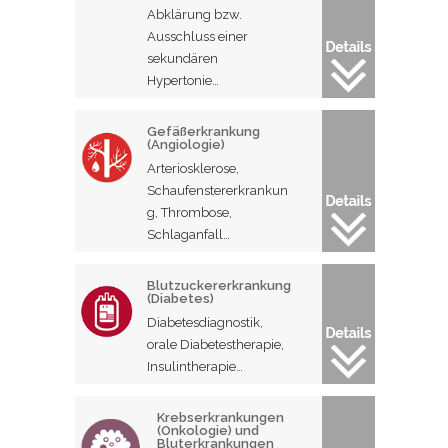
Abklärung bzw.
Ausschluss einer
sekundären
Hypertonie…
Gefäßerkrankung
(Angiologie)
Arteriosklerose,
Schaufenstererkrankun
g, Thrombose,
Schlaganfall…
Blutzuckererkrankung
(Diabetes)
Diabetesdiagnostik,
orale Diabetestherapie,
Insulintherapie…
Krebserkrankungen
(Onkologie) und
Bluterkrankungen